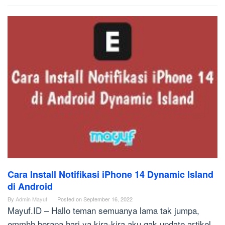
Cara Install Notifikasi iPhone 14 Dynamic Island
di Android
By
Admin Mayuf
Posted on
September 16, 2022
Mayuf.ID – Hallo teman semuanya lama tak jumpa,
emmhh berapa hari ya kira-kira aku gak update artikel