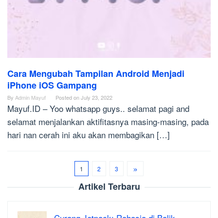
Cara Mengubah Tampilan Android Menjadi
iPhone iOS Gampang
By
Admin Mayuf
Posted on
July 23, 2022
Mayuf.ID – Yoo whatsapp guys.. selamat pagi and
selamat menjalankan aktifitasnya masing-masing, pada
hari nan cerah ini aku akan membagikan […]
1
2
3
Artikel Terbaru
Curang Jetpack: Rahasia di Balik