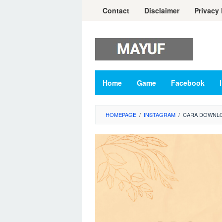
Skip
Contact
Disclaimer
Privacy 
to
content
Home
Game
Facebook
HOMEPAGE
/
INSTAGRAM
/
CARA DOWNLO