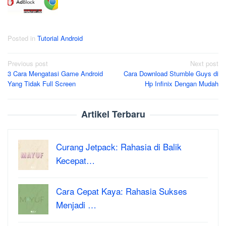
Posted in
Tutorial Android
Post
Previous post
Next post
3 Cara Mengatasi Game Android
Cara Download Stumble Guys di
navigation
Yang Tidak Full Screen
Hp Infinix Dengan Mudah
Artikel Terbaru
Curang Jetpack: Rahasia di Balik
Kecepat…
Cara Cepat Kaya: Rahasia Sukses
Menjadi …