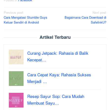
Post
Previous post
Next post
Cara Mengatasi Stumble Guys
Bagaimana Cara Download di
navigation
Keluar Sendiri di Android
SafelinkU?
Artikel Terbaru
Curang Jetpack: Rahasia di Balik
Kecepat…
Cara Cepat Kaya: Rahasia Sukses
Menjadi …
Resep Sayur Sop: Cara Mudah
Membuat Sayu…