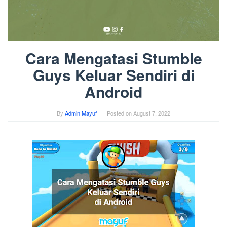
Cara Mengatasi Stumble
Guys Keluar Sendiri di
Android
By
Admin Mayuf
Posted on
August 7, 2022