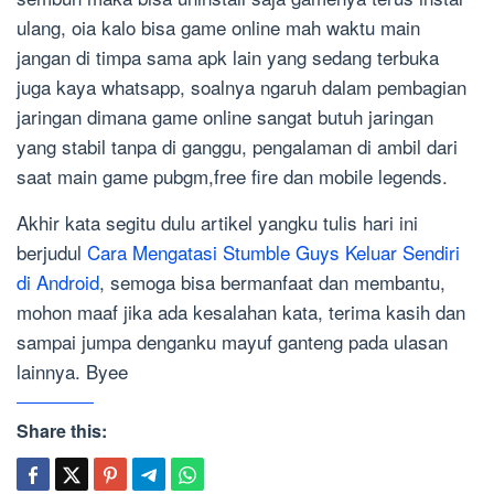
ulang, oia kalo bisa game online mah waktu main
jangan di timpa sama apk lain yang sedang terbuka
juga kaya whatsapp, soalnya ngaruh dalam pembagian
jaringan dimana game online sangat butuh jaringan
yang stabil tanpa di ganggu, pengalaman di ambil dari
saat main game pubgm,free fire dan mobile legends.
Akhir kata segitu dulu artikel yangku tulis hari ini
berjudul
Cara Mengatasi Stumble Guys Keluar Sendiri
di Android
, semoga bisa bermanfaat dan membantu,
mohon maaf jika ada kesalahan kata, terima kasih dan
sampai jumpa denganku mayuf ganteng pada ulasan
lainnya. Byee
Share this: