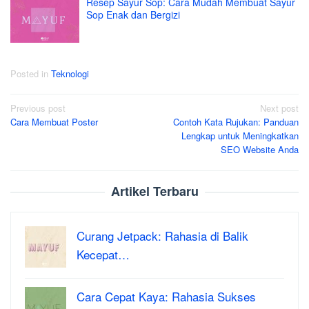
Resep Sayur Sop: Cara Mudah Membuat Sayur
Sop Enak dan Bergizi
Posted in
Teknologi
Post
Previous post
Next post
Cara Membuat Poster
Contoh Kata Rujukan: Panduan
navigation
Lengkap untuk Meningkatkan
SEO Website Anda
Artikel Terbaru
Curang Jetpack: Rahasia di Balik
Kecepat…
Cara Cepat Kaya: Rahasia Sukses