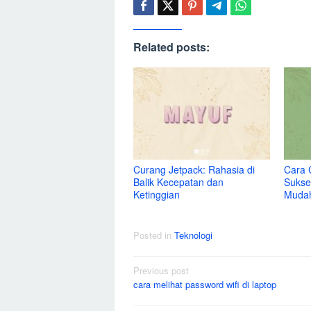
Related posts:
Curang Jetpack: Rahasia di
Cara 
Balik Kecepatan dan
Sukse
Ketinggian
Muda
Posted in
Teknologi
Post
Previous post
cara melihat password wifi di laptop
navigation