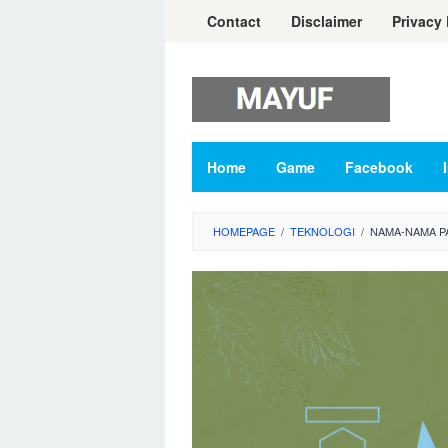
Skip
Contact
Disclaimer
Privacy 
to
content
Home
Game
Facebook
HOMEPAGE
/
TEKNOLOGI
/
NAMA-NAMA P