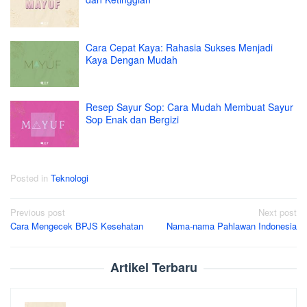
Cara Cepat Kaya: Rahasia Sukses Menjadi
Kaya Dengan Mudah
Resep Sayur Sop: Cara Mudah Membuat Sayur
Sop Enak dan Bergizi
Posted in
Teknologi
Post
Previous post
Next post
Cara Mengecek BPJS Kesehatan
Nama-nama Pahlawan Indonesia
navigation
Artikel Terbaru