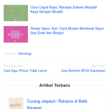
Cara Cepat Kaya: Rahasia Sukses Menjadi
Kaya Dengan Mudah
Resep Sayur Sop: Cara Mudah Membuat Sayur
Sop Enak dan Bergizi
Posted in
Teknologi
Post
Previous post
Next post
Cara Agar iPhone Tidak Lemot
Cara Berhenti BPJS Kesehatan
navigation
Artikel Terbaru
Curang Jetpack: Rahasia di Balik
Kecepat…