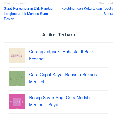
Post
Previous post
Next post
Surat Pengunduran Diri: Panduan
Kelebihan dan Kekurangan Toyota
navigation
Lengkap untuk Menulis Surat
Sienta
Resign
Artikel Terbaru
Curang Jetpack: Rahasia di Balik
Kecepat…
Cara Cepat Kaya: Rahasia Sukses
Menjadi …
Resep Sayur Sop: Cara Mudah
Membuat Sayu…