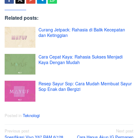
Related posts:
Curang Jetpack: Rahasia di Balik Kecepatan
dan Ketinggian
Cara Cepat Kaya: Rahasia Sukses Menjadi
Kaya Dengan Mudah
Resep Sayur Sop: Cara Mudah Membuat Sayur
Sop Enak dan Bergizi
Posted in
Teknologi
Post
Previous post
Next post
Spesifikasi Vivo Y67 RAM 6/128
Cara Hapus Akun IG Permanen