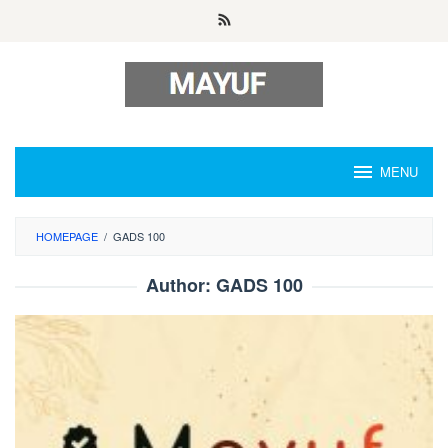
Skip
to
content
MENU
HOMEPAGE
/
GADS 100
Author:
GADS 100