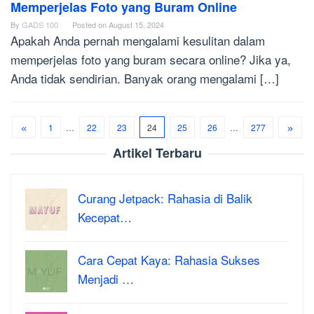
Memperjelas Foto yang Buram Online
By
GADS 100
Posted on
August 15, 2024
Apakah Anda pernah mengalami kesulitan dalam
memperjelas foto yang buram secara online? Jika ya,
Anda tidak sendirian. Banyak orang mengalami […]
1
…
22
23
24
25
26
…
277
Artikel Terbaru
Curang Jetpack: Rahasia di Balik
Kecepat…
Cara Cepat Kaya: Rahasia Sukses
Menjadi …