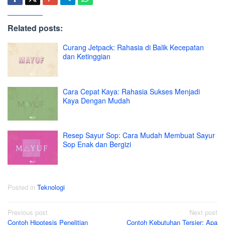
Related posts:
Curang Jetpack: Rahasia di Balik Kecepatan
dan Ketinggian
Cara Cepat Kaya: Rahasia Sukses Menjadi
Kaya Dengan Mudah
Resep Sayur Sop: Cara Mudah Membuat Sayur
Sop Enak dan Bergizi
Posted in
Teknologi
Post
Previous post
Next post
Contoh Hipotesis Penelitian
Contoh Kebutuhan Tersier: Apa