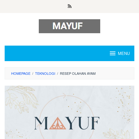
Skip
to
content
MENU
HOMEPAGE
/
TEKNOLOGI
/
RESEP OLAHAN AYAM