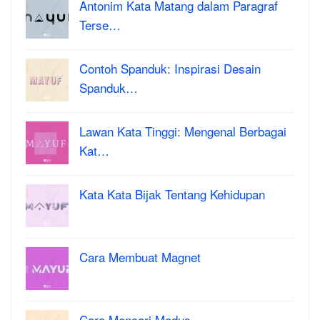
Antonim Kata Matang dalam Paragraf
Terse…
Contoh Spanduk: Inspirasi Desain
Spanduk…
Lawan Kata Tinggi: Mengenal Berbagai
Kat…
Kata Kata Bijak Tentang Kehidupan
Cara Membuat Magnet
Cara Mencari Modus