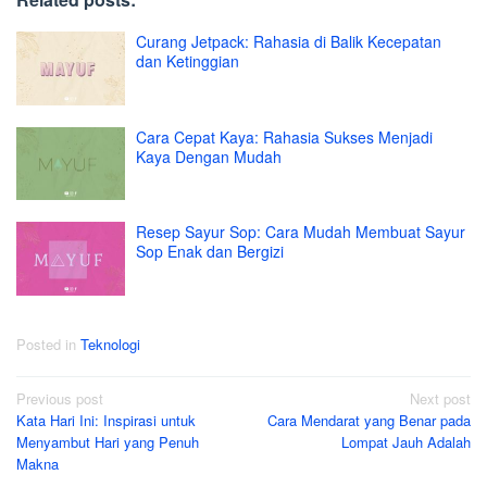
Curang Jetpack: Rahasia di Balik Kecepatan
dan Ketinggian
Cara Cepat Kaya: Rahasia Sukses Menjadi
Kaya Dengan Mudah
Resep Sayur Sop: Cara Mudah Membuat Sayur
Sop Enak dan Bergizi
Posted in
Teknologi
Post
Previous post
Next post
Kata Hari Ini: Inspirasi untuk
Cara Mendarat yang Benar pada
navigation
Menyambut Hari yang Penuh
Lompat Jauh Adalah
Makna