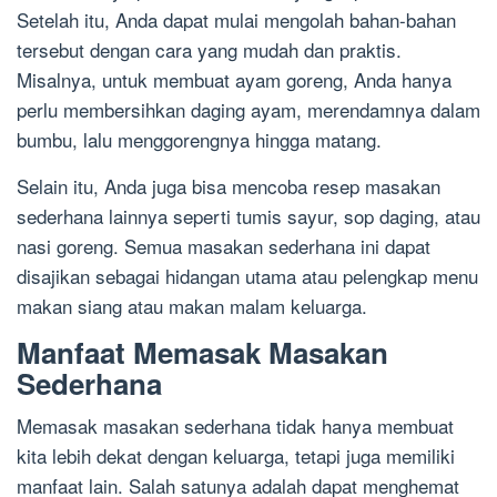
Setelah itu, Anda dapat mulai mengolah bahan-bahan
tersebut dengan cara yang mudah dan praktis.
Misalnya, untuk membuat ayam goreng, Anda hanya
perlu membersihkan daging ayam, merendamnya dalam
bumbu, lalu menggorengnya hingga matang.
Selain itu, Anda juga bisa mencoba resep masakan
sederhana lainnya seperti tumis sayur, sop daging, atau
nasi goreng. Semua masakan sederhana ini dapat
disajikan sebagai hidangan utama atau pelengkap menu
makan siang atau makan malam keluarga.
Manfaat Memasak Masakan
Sederhana
Memasak masakan sederhana tidak hanya membuat
kita lebih dekat dengan keluarga, tetapi juga memiliki
manfaat lain. Salah satunya adalah dapat menghemat