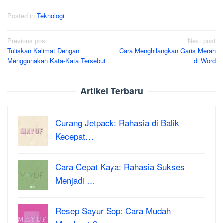
Posted in
Teknologi
Post
Previous post
Next post
Tuliskan Kalimat Dengan
Cara Menghilangkan Garis Merah
navigation
Menggunakan Kata-Kata Tersebut
di Word
Artikel Terbaru
Curang Jetpack: Rahasia di Balik
Kecepat…
Cara Cepat Kaya: Rahasia Sukses
Menjadi …
Resep Sayur Sop: Cara Mudah