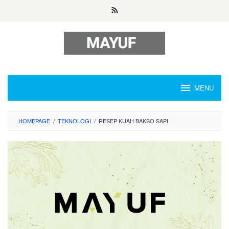
Skip
to
content
MENU
HOMEPAGE
/
TEKNOLOGI
/
RESEP KUAH BAKSO SAPI