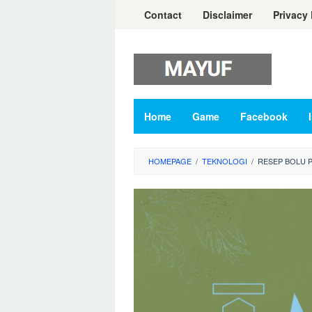
Skip
Contact
Disclaimer
Privacy 
to
content
Home
Game
Facebook
HOMEPAGE
/
TEKNOLOGI
/
RESEP BOLU 