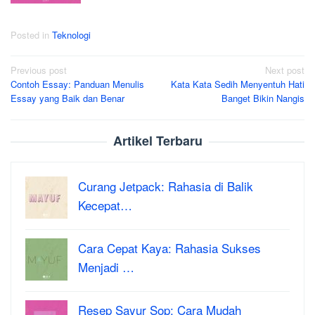
Posted in
Teknologi
Post
Previous post
Next post
Contoh Essay: Panduan Menulis
Kata Kata Sedih Menyentuh Hati
navigation
Essay yang Baik dan Benar
Banget Bikin Nangis
Artikel Terbaru
Curang Jetpack: Rahasia di Balik
Kecepat…
Cara Cepat Kaya: Rahasia Sukses
Menjadi …
Resep Sayur Sop: Cara Mudah