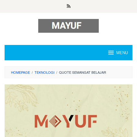
Skip
to
content
MENU
HOMEPAGE
/
TEKNOLOGI
/
QUOTE SEMANGAT BELAJAR