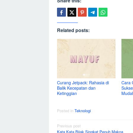
Share this:
Related posts:
Curang Jetpack: Rahasia di
Cara 
Balik Kecepatan dan
Sukse
Ketinggian
Muda
Posted in
Teknologi
Post
Previous post
Kata Kata Bijak Singkat Penuh Makna