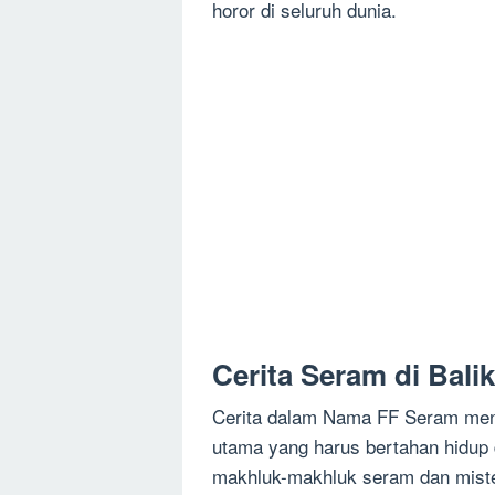
horor di seluruh dunia.
Cerita Seram di Bal
Cerita dalam Nama FF Seram meng
utama yang harus bertahan hidup 
makhluk-makhluk seram dan mister