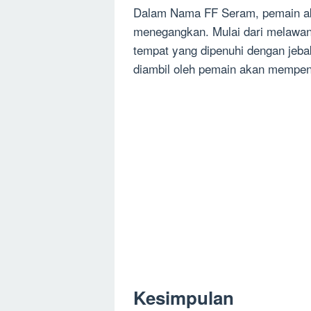
Dalam Nama FF Seram, pemain ak
menegangkan. Mulai dari melawan 
tempat yang dipenuhi dengan jeb
diambil oleh pemain akan mempenga
Kesimpulan