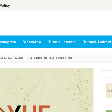
Policy
Instagram
WhatsApp
Tutorial Internet
Tutorial Android
AM: MENJELAJAHI DUNIA HOROR DI GAME FAVORITMU