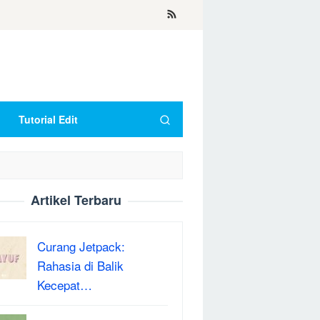
Tutorial Edit
Artikel Terbaru
Curang Jetpack:
Rahasia di Balik
Kecepat…