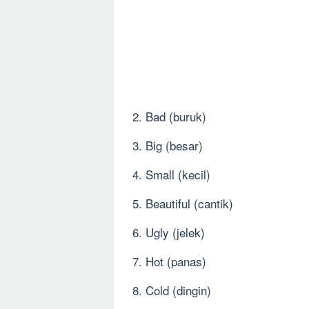
2. Bad (buruk)
3. Big (besar)
4. Small (kecil)
5. Beautiful (cantik)
6. Ugly (jelek)
7. Hot (panas)
8. Cold (dingin)