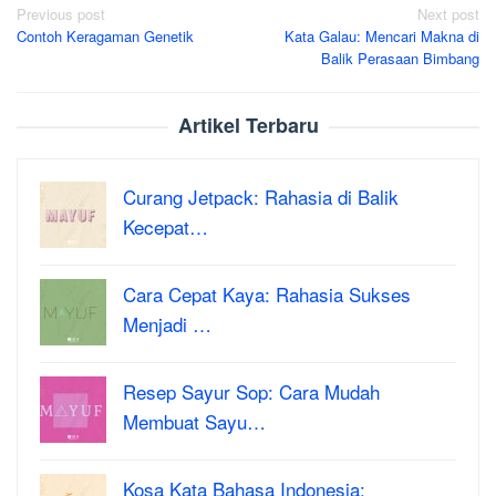
Post
Previous post
Next post
Contoh Keragaman Genetik
Kata Galau: Mencari Makna di
navigation
Balik Perasaan Bimbang
Artikel Terbaru
Curang Jetpack: Rahasia di Balik
Kecepat…
Cara Cepat Kaya: Rahasia Sukses
Menjadi …
Resep Sayur Sop: Cara Mudah
Membuat Sayu…
Kosa Kata Bahasa Indonesia: