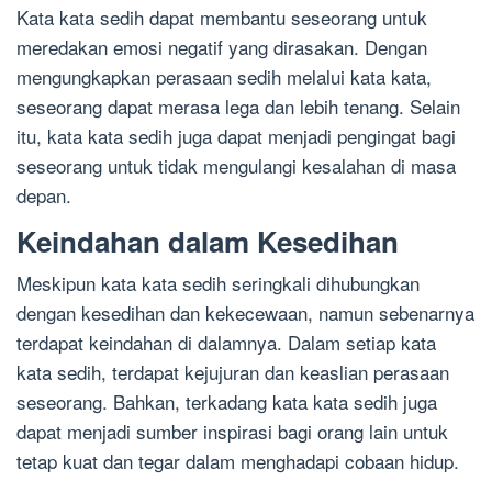
Kata kata sedih dapat membantu seseorang untuk
meredakan emosi negatif yang dirasakan. Dengan
mengungkapkan perasaan sedih melalui kata kata,
seseorang dapat merasa lega dan lebih tenang. Selain
itu, kata kata sedih juga dapat menjadi pengingat bagi
seseorang untuk tidak mengulangi kesalahan di masa
depan.
Keindahan dalam Kesedihan
Meskipun kata kata sedih seringkali dihubungkan
dengan kesedihan dan kekecewaan, namun sebenarnya
terdapat keindahan di dalamnya. Dalam setiap kata
kata sedih, terdapat kejujuran dan keaslian perasaan
seseorang. Bahkan, terkadang kata kata sedih juga
dapat menjadi sumber inspirasi bagi orang lain untuk
tetap kuat dan tegar dalam menghadapi cobaan hidup.