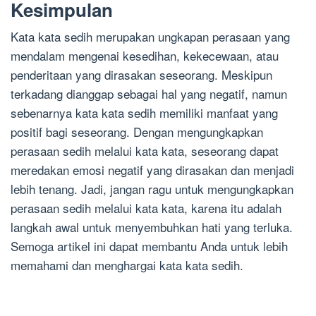
Kesimpulan
Kata kata sedih merupakan ungkapan perasaan yang
mendalam mengenai kesedihan, kekecewaan, atau
penderitaan yang dirasakan seseorang. Meskipun
terkadang dianggap sebagai hal yang negatif, namun
sebenarnya kata kata sedih memiliki manfaat yang
positif bagi seseorang. Dengan mengungkapkan
perasaan sedih melalui kata kata, seseorang dapat
meredakan emosi negatif yang dirasakan dan menjadi
lebih tenang. Jadi, jangan ragu untuk mengungkapkan
perasaan sedih melalui kata kata, karena itu adalah
langkah awal untuk menyembuhkan hati yang terluka.
Semoga artikel ini dapat membantu Anda untuk lebih
memahami dan menghargai kata kata sedih.