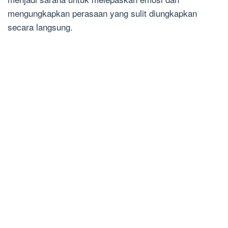
mengungkapkan perasaan yang sulit diungkapkan
secara langsung.