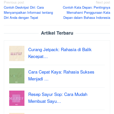
Post
Previous post
Next post
Contoh Deskripsi Diri: Cara
Contoh Kata Depan: Pentingnya
navigation
Menyampaikan Informasi tentang
Memahami Penggunaan Kata
Diri Anda dengan Tepat
Depan dalam Bahasa Indonesia
Artikel Terbaru
Curang Jetpack: Rahasia di Balik
Kecepat…
Cara Cepat Kaya: Rahasia Sukses
Menjadi …
Resep Sayur Sop: Cara Mudah
Membuat Sayu…