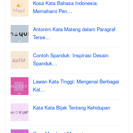
Kosa Kata Bahasa Indonesia:
Memahami Pen…
Antonim Kata Matang dalam Paragraf
Terse…
Contoh Spanduk: Inspirasi Desain
Spanduk…
Lawan Kata Tinggi: Mengenal Berbagai
Kat…
Kata Kata Bijak Tentang Kehidupan