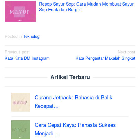
Resep Sayur Sop: Cara Mudah Membuat Sayur
Sop Enak dan Bergizi
Posted in
Teknologi
Post
Previous post
Next post
Kata Kata DM Instagram
Kata Pengantar Makalah Singkat
navigation
Artikel Terbaru
Curang Jetpack: Rahasia di Balik
Kecepat…
Cara Cepat Kaya: Rahasia Sukses
Menjadi …