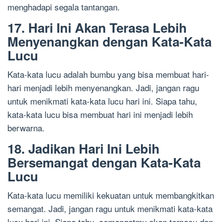
menghadapi segala tantangan.
17. Hari Ini Akan Terasa Lebih
Menyenangkan dengan Kata-Kata
Lucu
Kata-kata lucu adalah bumbu yang bisa membuat hari-
hari menjadi lebih menyenangkan. Jadi, jangan ragu
untuk menikmati kata-kata lucu hari ini. Siapa tahu,
kata-kata lucu bisa membuat hari ini menjadi lebih
berwarna.
18. Jadikan Hari Ini Lebih
Bersemangat dengan Kata-Kata
Lucu
Kata-kata lucu memiliki kekuatan untuk membangkitkan
semangat. Jadi, jangan ragu untuk menikmati kata-kata
lucu hari ini. Siapa tahu, semangatmu akan terpacu dan