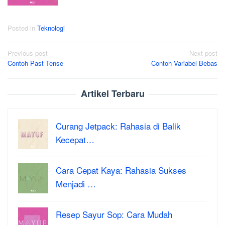
Posted in
Teknologi
Post
Previous post
Next post
Contoh Past Tense
Contoh Variabel Bebas
navigation
Artikel Terbaru
Curang Jetpack: Rahasia di Balik
Kecepat…
Cara Cepat Kaya: Rahasia Sukses
Menjadi …
Resep Sayur Sop: Cara Mudah