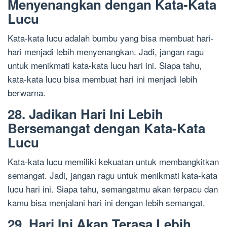
Menyenangkan dengan Kata-Kata
Lucu
Kata-kata lucu adalah bumbu yang bisa membuat hari-
hari menjadi lebih menyenangkan. Jadi, jangan ragu
untuk menikmati kata-kata lucu hari ini. Siapa tahu,
kata-kata lucu bisa membuat hari ini menjadi lebih
berwarna.
28. Jadikan Hari Ini Lebih
Bersemangat dengan Kata-Kata
Lucu
Kata-kata lucu memiliki kekuatan untuk membangkitkan
semangat. Jadi, jangan ragu untuk menikmati kata-kata
lucu hari ini. Siapa tahu, semangatmu akan terpacu dan
kamu bisa menjalani hari ini dengan lebih semangat.
29. Hari Ini Akan Terasa Lebih