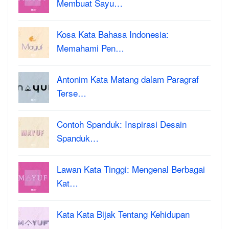
Membuat Sayu…
Kosa Kata Bahasa Indonesia:
Memahami Pen…
Antonim Kata Matang dalam Paragraf
Terse…
Contoh Spanduk: Inspirasi Desain
Spanduk…
Lawan Kata Tinggi: Mengenal Berbagai
Kat…
Kata Kata Bijak Tentang Kehidupan