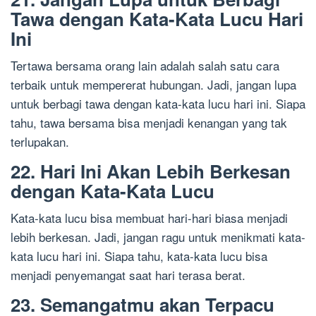
Tawa dengan Kata-Kata Lucu Hari
Ini
Tertawa bersama orang lain adalah salah satu cara
terbaik untuk mempererat hubungan. Jadi, jangan lupa
untuk berbagi tawa dengan kata-kata lucu hari ini. Siapa
tahu, tawa bersama bisa menjadi kenangan yang tak
terlupakan.
22. Hari Ini Akan Lebih Berkesan
dengan Kata-Kata Lucu
Kata-kata lucu bisa membuat hari-hari biasa menjadi
lebih berkesan. Jadi, jangan ragu untuk menikmati kata-
kata lucu hari ini. Siapa tahu, kata-kata lucu bisa
menjadi penyemangat saat hari terasa berat.
23. Semangatmu akan Terpacu