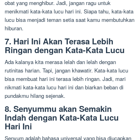
obat yang menghibur. Jadi, jangan ragu untuk
menikmati kata-kata lucu hari ini. Siapa tahu, kata-kata
lucu bisa menjadi teman setia saat kamu membutuhkan
hiburan.
7. Hari Ini Akan Terasa Lebih
Ringan dengan Kata-Kata Lucu
Ada kalanya kita merasa lelah dan lelah dengan
rutinitas harian. Tapi, jangan khawatir. Kata-kata lucu
bisa membuat hari ini terasa lebih ringan. Jadi, mari
nikmati kata-kata lucu hari ini dan biarkan beban di
pundakmu hilang sejenak.
8. Senyummu akan Semakin
Indah dengan Kata-Kata Lucu
Hari Ini
Senyum adalah bahasa universal yang bisa diucapkan