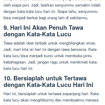
oleh siapa pun. Jadi, biarkan senyummu semakin indah
dengan kata-kata lucu hari ini. Siapa tahu, senyummu
bisa menjadi berkat bagi orang lain di sekitarmu.
9. Hari Ini Akan Penuh Tawa
dengan Kata-Kata Lucu
Tawa adalah obat terbaik untuk menghilangkan stres.
Jadi, mari kita isi hari ini dengan tawa bersama. Kata-
kata lucu bisa menjadi kunci untuk membuka pintu
kebahagiaan. Jadi, jangan ragu untuk menikmati kata-
kata lucu hari ini.
10. Bersiaplah untuk Tertawa
dengan Kata-Kata Lucu Hari Ini
Hari ini, bersiaplah untuk tertawa sepanjang hari. Kata-
kata lucu akan menghiburmu dan membuatmu merasa