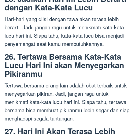
dengan Kata-Kata Lucu
Hari-hari yang diisi dengan tawa akan terasa lebih
berarti. Jadi, jangan ragu untuk menikmati kata-kata
lucu hari ini. Siapa tahu, kata-kata lucu bisa menjadi
penyemangat saat kamu membutuhkannya.
26. Tertawa Bersama Kata-Kata
Lucu Hari Ini akan Menyegarkan
Pikiranmu
Tertawa bersama orang lain adalah obat terbaik untuk
menyegarkan pikiran. Jadi, jangan ragu untuk
menikmati kata-kata lucu hari ini. Siapa tahu, tertawa
bersama bisa membuat pikiranmu lebih segar dan siap
menghadapi segala tantangan.
27. Hari Ini Akan Terasa Lebih