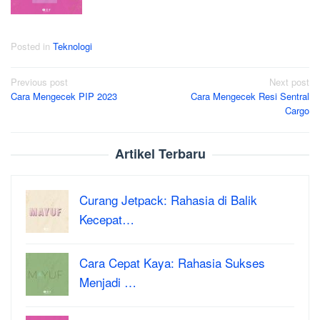
Posted in
Teknologi
Post
Previous post
Next post
Cara Mengecek PIP 2023
Cara Mengecek Resi Sentral
navigation
Cargo
Artikel Terbaru
Curang Jetpack: Rahasia di Balik
Kecepat…
Cara Cepat Kaya: Rahasia Sukses
Menjadi …