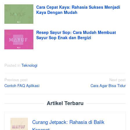
Cara Cepat Kaya: Rahasia Sukses Menjadi
Kaya Dengan Mudah
Resep Sayur Sop: Cara Mudah Membuat
Sayur Sop Enak dan Bergizi
Posted in
Teknologi
Post
Previous post
Next post
Contoh FAQ Aplikasi
Cara Agar Bisa Tidur
navigation
Artikel Terbaru
Curang Jetpack: Rahasia di Balik
Kecepat…