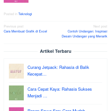
Posted in
Teknologi
Post
Previous post
Next post
Cara Membuat Grafik di Excel
Contoh Undangan: Inspirasi
navigation
Desain Undangan yang Menarik
Artikel Terbaru
Curang Jetpack: Rahasia di Balik
Kecepat…
Cara Cepat Kaya: Rahasia Sukses
Menjadi …
Resep Sayur Sop: Cara Mudah