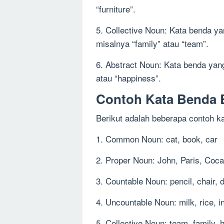
“furniture”.
5. Collective Noun: Kata benda y
misalnya “family” atau “team”.
6. Abstract Noun: Kata benda yan
atau “happiness”.
Contoh Kata Benda 
Berikut adalah beberapa contoh k
1. Common Noun: cat, book, car
2. Proper Noun: John, Paris, Coc
3. Countable Noun: pencil, chair, 
4. Uncountable Noun: milk, rice, i
5. Collective Noun: team, family, 