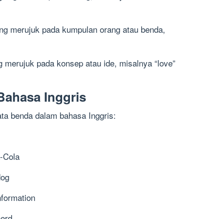
ang merujuk pada kumpulan orang atau benda,
g merujuk pada konsep atau ide, misalnya “love”
Bahasa Inggris
ata benda dalam bahasa Inggris:
a-Cola
dog
nformation
herd