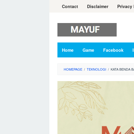
Skip
Contact
Disclaimer
Privacy 
to
content
Home
Game
Facebook
HOMEPAGE
/
TEKNOLOGI
/
KATA BENDA B