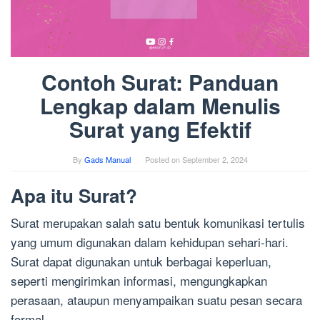
Contoh Surat: Panduan
Lengkap dalam Menulis
Surat yang Efektif
By
Gads Manual
Posted on
September 2, 2024
Apa itu Surat?
Surat merupakan salah satu bentuk komunikasi tertulis
yang umum digunakan dalam kehidupan sehari-hari.
Surat dapat digunakan untuk berbagai keperluan,
seperti mengirimkan informasi, mengungkapkan
perasaan, ataupun menyampaikan suatu pesan secara
formal.