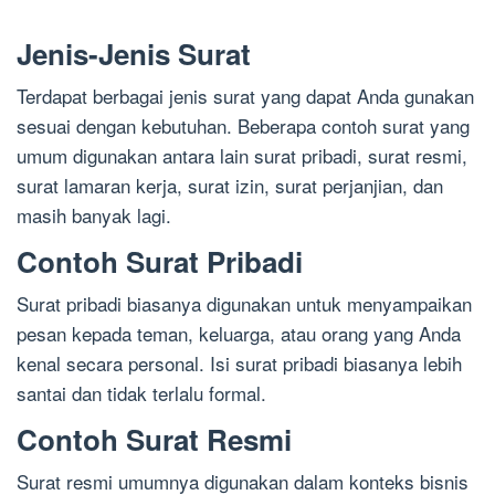
Jenis-Jenis Surat
Terdapat berbagai jenis surat yang dapat Anda gunakan
sesuai dengan kebutuhan. Beberapa contoh surat yang
umum digunakan antara lain surat pribadi, surat resmi,
surat lamaran kerja, surat izin, surat perjanjian, dan
masih banyak lagi.
Contoh Surat Pribadi
Surat pribadi biasanya digunakan untuk menyampaikan
pesan kepada teman, keluarga, atau orang yang Anda
kenal secara personal. Isi surat pribadi biasanya lebih
santai dan tidak terlalu formal.
Contoh Surat Resmi
Surat resmi umumnya digunakan dalam konteks bisnis