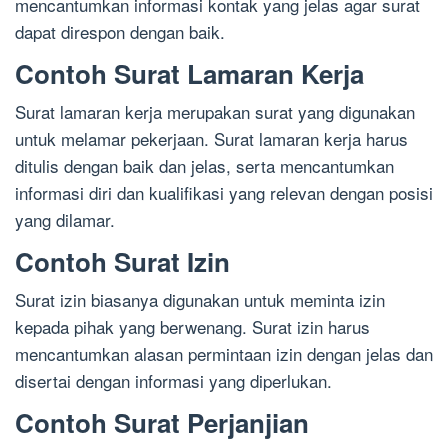
mencantumkan informasi kontak yang jelas agar surat
dapat direspon dengan baik.
Contoh Surat Lamaran Kerja
Surat lamaran kerja merupakan surat yang digunakan
untuk melamar pekerjaan. Surat lamaran kerja harus
ditulis dengan baik dan jelas, serta mencantumkan
informasi diri dan kualifikasi yang relevan dengan posisi
yang dilamar.
Contoh Surat Izin
Surat izin biasanya digunakan untuk meminta izin
kepada pihak yang berwenang. Surat izin harus
mencantumkan alasan permintaan izin dengan jelas dan
disertai dengan informasi yang diperlukan.
Contoh Surat Perjanjian