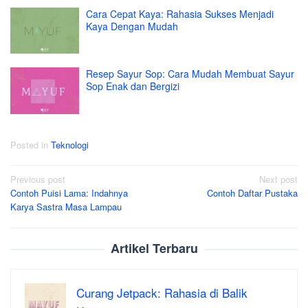
Cara Cepat Kaya: Rahasia Sukses Menjadi
Kaya Dengan Mudah
Resep Sayur Sop: Cara Mudah Membuat Sayur
Sop Enak dan Bergizi
Posted in
Teknologi
Post
Previous post
Next post
Contoh Puisi Lama: Indahnya
Contoh Daftar Pustaka
navigation
Karya Sastra Masa Lampau
Artikel Terbaru
Curang Jetpack: Rahasia di Balik