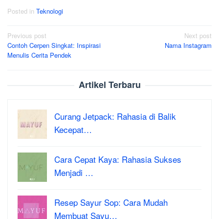
Posted in
Teknologi
Post
Previous post
Next post
Contoh Cerpen Singkat: Inspirasi
Nama Instagram
navigation
Menulis Cerita Pendek
Artikel Terbaru
Curang Jetpack: Rahasia di Balik
Kecepat…
Cara Cepat Kaya: Rahasia Sukses
Menjadi …
Resep Sayur Sop: Cara Mudah
Membuat Sayu…