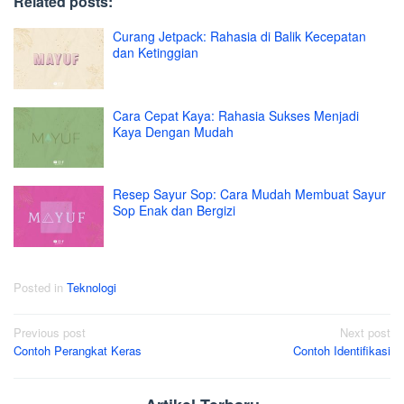
Related posts:
Curang Jetpack: Rahasia di Balik Kecepatan
dan Ketinggian
Cara Cepat Kaya: Rahasia Sukses Menjadi
Kaya Dengan Mudah
Resep Sayur Sop: Cara Mudah Membuat Sayur
Sop Enak dan Bergizi
Posted in
Teknologi
Post
Previous post
Next post
Contoh Perangkat Keras
Contoh Identifikasi
navigation