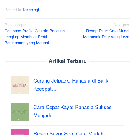
Posted in
Teknologi
Post
Previous post
Next post
Company Profile Contoh: Panduan
Resep Telur: Cara Mudah
navigation
Lengkap Membuat Profil
Memasak Telur yang Lezat
Perusahaan yang Menarik
Artikel Terbaru
Curang Jetpack: Rahasia di Balik
Kecepat…
Cara Cepat Kaya: Rahasia Sukses
Menjadi …
Resep Sayur Sop: Cara Mudah