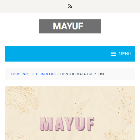
Skip
to
content
MENU
HOMEPAGE
/
TEKNOLOGI
/
CONTOH MAJAS REPETISI