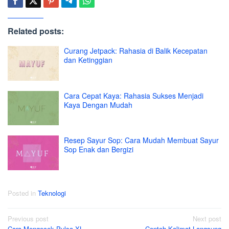
Related posts:
Curang Jetpack: Rahasia di Balik Kecepatan
dan Ketinggian
Cara Cepat Kaya: Rahasia Sukses Menjadi
Kaya Dengan Mudah
Resep Sayur Sop: Cara Mudah Membuat Sayur
Sop Enak dan Bergizi
Posted in
Teknologi
Post
Previous post
Next post
Cara Mengecek Pulsa XL
Contoh Kalimat Langsung