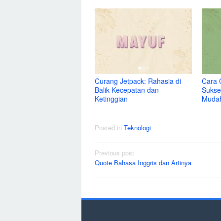
Curang Jetpack: Rahasia di
Cara 
Balik Kecepatan dan
Sukse
Ketinggian
Muda
Posted in
Teknologi
Post
Previous post
Quote Bahasa Inggris dan Artinya
navigation