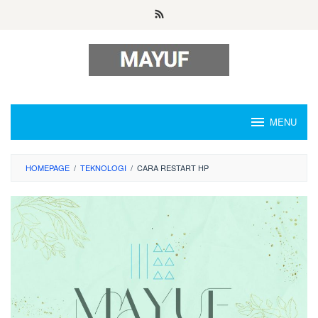
Skip
to
content
MENU
HOMEPAGE
/
TEKNOLOGI
/
CARA RESTART HP