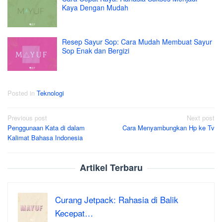
Kaya Dengan Mudah
Resep Sayur Sop: Cara Mudah Membuat Sayur
Sop Enak dan Bergizi
Posted in
Teknologi
Post
Previous post
Next post
Penggunaan Kata di dalam
Cara Menyambungkan Hp ke Tv
navigation
Kalimat Bahasa Indonesia
Artikel Terbaru
Curang Jetpack: Rahasia di Balik
Kecepat…