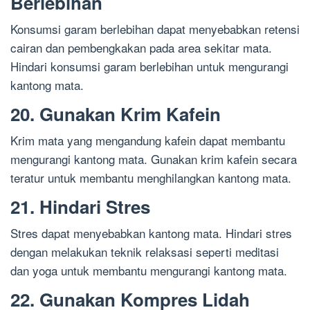
Berlebihan
Konsumsi garam berlebihan dapat menyebabkan retensi
cairan dan pembengkakan pada area sekitar mata.
Hindari konsumsi garam berlebihan untuk mengurangi
kantong mata.
20. Gunakan Krim Kafein
Krim mata yang mengandung kafein dapat membantu
mengurangi kantong mata. Gunakan krim kafein secara
teratur untuk membantu menghilangkan kantong mata.
21. Hindari Stres
Stres dapat menyebabkan kantong mata. Hindari stres
dengan melakukan teknik relaksasi seperti meditasi
dan yoga untuk membantu mengurangi kantong mata.
22. Gunakan Kompres Lidah