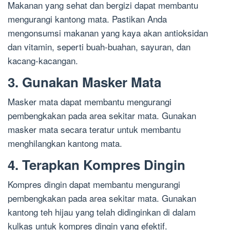
Makanan yang sehat dan bergizi dapat membantu
mengurangi kantong mata. Pastikan Anda
mengonsumsi makanan yang kaya akan antioksidan
dan vitamin, seperti buah-buahan, sayuran, dan
kacang-kacangan.
3. Gunakan Masker Mata
Masker mata dapat membantu mengurangi
pembengkakan pada area sekitar mata. Gunakan
masker mata secara teratur untuk membantu
menghilangkan kantong mata.
4. Terapkan Kompres Dingin
Kompres dingin dapat membantu mengurangi
pembengkakan pada area sekitar mata. Gunakan
kantong teh hijau yang telah didinginkan di dalam
kulkas untuk kompres dingin yang efektif.