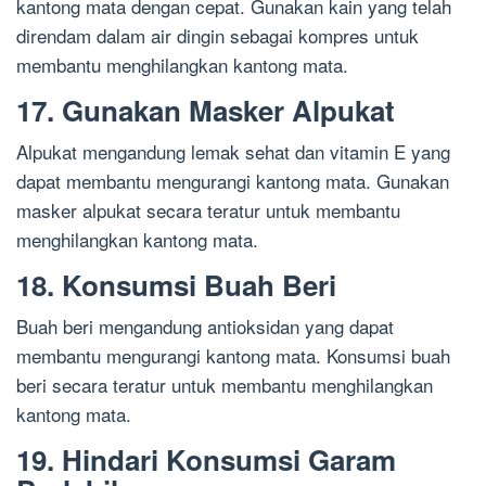
kantong mata dengan cepat. Gunakan kain yang telah
direndam dalam air dingin sebagai kompres untuk
membantu menghilangkan kantong mata.
17. Gunakan Masker Alpukat
Alpukat mengandung lemak sehat dan vitamin E yang
dapat membantu mengurangi kantong mata. Gunakan
masker alpukat secara teratur untuk membantu
menghilangkan kantong mata.
18. Konsumsi Buah Beri
Buah beri mengandung antioksidan yang dapat
membantu mengurangi kantong mata. Konsumsi buah
beri secara teratur untuk membantu menghilangkan
kantong mata.
19. Hindari Konsumsi Garam