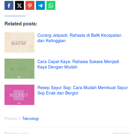
Related posts:
Curang Jetpack: Rahasia di Balik Kecepatan
dan Ketinggian
Cara Cepat Kaya: Rahasia Sukses Menjadi
Kaya Dengan Mudah
Resep Sayur Sop: Cara Mudah Membuat Sayur
Sop Enak dan Bergizi
Posted in
Teknologi
Previous post
Next post