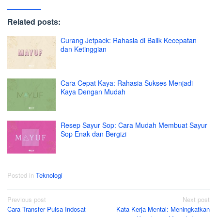
Related posts:
Curang Jetpack: Rahasia di Balik Kecepatan
dan Ketinggian
Cara Cepat Kaya: Rahasia Sukses Menjadi
Kaya Dengan Mudah
Resep Sayur Sop: Cara Mudah Membuat Sayur
Sop Enak dan Bergizi
Posted in
Teknologi
Post
Previous post
Next post
Cara Transfer Pulsa Indosat
Kata Kerja Mental: Meningkatkan
navigation