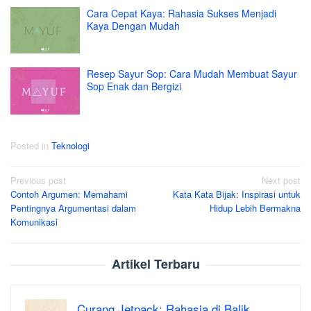
Cara Cepat Kaya: Rahasia Sukses Menjadi
Kaya Dengan Mudah
Resep Sayur Sop: Cara Mudah Membuat Sayur
Sop Enak dan Bergizi
Posted in
Teknologi
Post
Previous post
Next post
Contoh Argumen: Memahami
Kata Kata Bijak: Inspirasi untuk
navigation
Pentingnya Argumentasi dalam
Hidup Lebih Bermakna
Komunikasi
Artikel Terbaru
Curang Jetpack: Rahasia di Balik