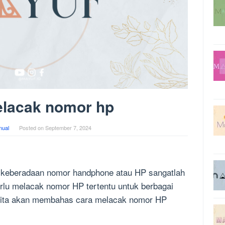
elacak nomor hp
ual
Posted on
September 7, 2024
ni, keberadaan nomor handphone atau HP sangatlah
erlu melacak nomor HP tertentu untuk berbagai
i kita akan membahas cara melacak nomor HP