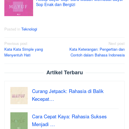
Sop Enak dan Bergizi
Posted in
Teknologi
Post
Previous post
Next post
Kata Kata Simple yang
Kata Keterangan: Pengertian dan
navigation
Menyentuh Hati
Contoh dalam Bahasa Indonesia
Artikel Terbaru
Curang Jetpack: Rahasia di Balik
Kecepat…
Cara Cepat Kaya: Rahasia Sukses
Menjadi …