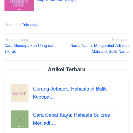
Posted in
Teknologi
Post
Previous post
Next post
Cara Mendapatkan Uang dari
Nama Nama: Mengetahui Arti dan
navigation
TikTok
Makna di Balik Nama
Artikel Terbaru
Curang Jetpack: Rahasia di Balik
Kecepat…
Cara Cepat Kaya: Rahasia Sukses
Menjadi …