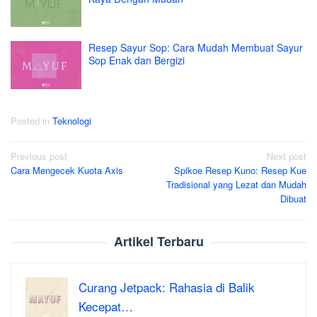
Resep Sayur Sop: Cara Mudah Membuat Sayur
Sop Enak dan Bergizi
Posted in
Teknologi
Post
Previous post
Next post
Cara Mengecek Kuota Axis
Spikoe Resep Kuno: Resep Kue
navigation
Tradisional yang Lezat dan Mudah
Dibuat
Artikel Terbaru
Curang Jetpack: Rahasia di Balik
Kecepat…