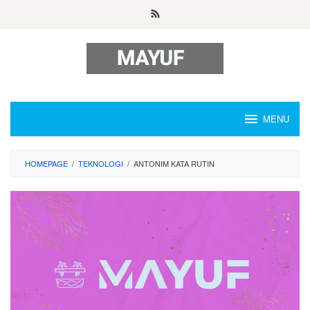
Skip
to
content
MENU
HOMEPAGE
/
TEKNOLOGI
/
ANTONIM KATA RUTIN