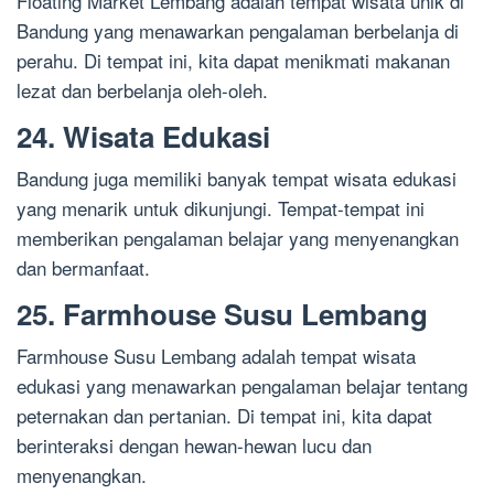
Floating Market Lembang adalah tempat wisata unik di
Bandung yang menawarkan pengalaman berbelanja di
perahu. Di tempat ini, kita dapat menikmati makanan
lezat dan berbelanja oleh-oleh.
24. Wisata Edukasi
Bandung juga memiliki banyak tempat wisata edukasi
yang menarik untuk dikunjungi. Tempat-tempat ini
memberikan pengalaman belajar yang menyenangkan
dan bermanfaat.
25. Farmhouse Susu Lembang
Farmhouse Susu Lembang adalah tempat wisata
edukasi yang menawarkan pengalaman belajar tentang
peternakan dan pertanian. Di tempat ini, kita dapat
berinteraksi dengan hewan-hewan lucu dan
menyenangkan.