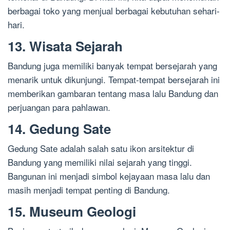
berbagai toko yang menjual berbagai kebutuhan sehari-
hari.
13. Wisata Sejarah
Bandung juga memiliki banyak tempat bersejarah yang
menarik untuk dikunjungi. Tempat-tempat bersejarah ini
memberikan gambaran tentang masa lalu Bandung dan
perjuangan para pahlawan.
14. Gedung Sate
Gedung Sate adalah salah satu ikon arsitektur di
Bandung yang memiliki nilai sejarah yang tinggi.
Bangunan ini menjadi simbol kejayaan masa lalu dan
masih menjadi tempat penting di Bandung.
15. Museum Geologi