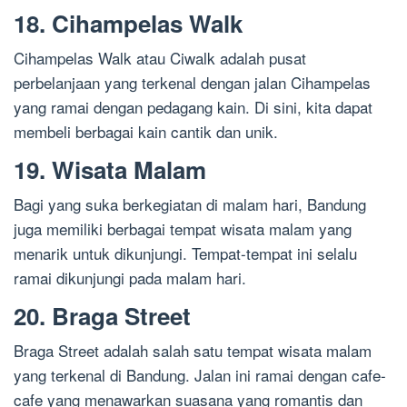
18. Cihampelas Walk
Cihampelas Walk atau Ciwalk adalah pusat
perbelanjaan yang terkenal dengan jalan Cihampelas
yang ramai dengan pedagang kain. Di sini, kita dapat
membeli berbagai kain cantik dan unik.
19. Wisata Malam
Bagi yang suka berkegiatan di malam hari, Bandung
juga memiliki berbagai tempat wisata malam yang
menarik untuk dikunjungi. Tempat-tempat ini selalu
ramai dikunjungi pada malam hari.
20. Braga Street
Braga Street adalah salah satu tempat wisata malam
yang terkenal di Bandung. Jalan ini ramai dengan cafe-
cafe yang menawarkan suasana yang romantis dan