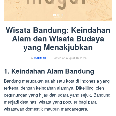
Wisata Bandung: Keindahan
Alam dan Wisata Budaya
yang Menakjubkan
By
GADS 100
Posted on
August 16, 2024
1. Keindahan Alam Bandung
Bandung merupakan salah satu kota di Indonesia yang
terkenal dengan keindahan alamnya. Dikelilingi oleh
pegunungan yang hijau dan udara yang sejuk, Bandung
menjadi destinasi wisata yang populer bagi para
wisatawan domestik maupun mancanegara.