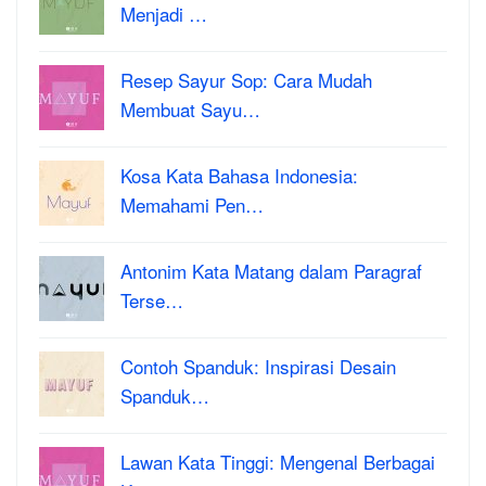
Menjadi …
Resep Sayur Sop: Cara Mudah
Membuat Sayu…
Kosa Kata Bahasa Indonesia:
Memahami Pen…
Antonim Kata Matang dalam Paragraf
Terse…
Contoh Spanduk: Inspirasi Desain
Spanduk…
Lawan Kata Tinggi: Mengenal Berbagai