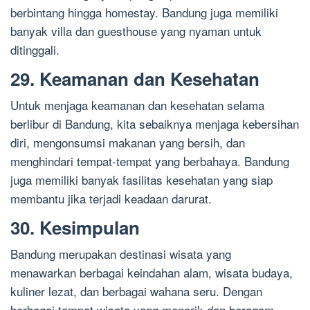
berbintang hingga homestay. Bandung juga memiliki
banyak villa dan guesthouse yang nyaman untuk
ditinggali.
29. Keamanan dan Kesehatan
Untuk menjaga keamanan dan kesehatan selama
berlibur di Bandung, kita sebaiknya menjaga kebersihan
diri, mengonsumsi makanan yang bersih, dan
menghindari tempat-tempat yang berbahaya. Bandung
juga memiliki banyak fasilitas kesehatan yang siap
membantu jika terjadi keadaan darurat.
30. Kesimpulan
Bandung merupakan destinasi wisata yang
menawarkan berbagai keindahan alam, wisata budaya,
kuliner lezat, dan berbagai wahana seru. Dengan
berbagai tempat wisata yang menarik dan beragam,