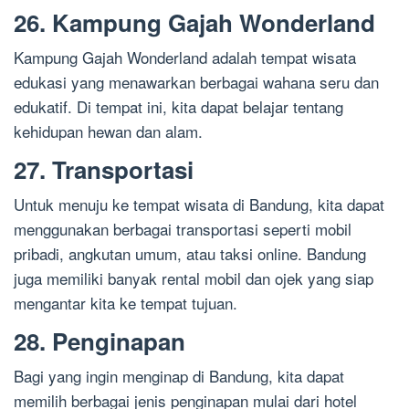
26. Kampung Gajah Wonderland
Kampung Gajah Wonderland adalah tempat wisata
edukasi yang menawarkan berbagai wahana seru dan
edukatif. Di tempat ini, kita dapat belajar tentang
kehidupan hewan dan alam.
27. Transportasi
Untuk menuju ke tempat wisata di Bandung, kita dapat
menggunakan berbagai transportasi seperti mobil
pribadi, angkutan umum, atau taksi online. Bandung
juga memiliki banyak rental mobil dan ojek yang siap
mengantar kita ke tempat tujuan.
28. Penginapan
Bagi yang ingin menginap di Bandung, kita dapat
memilih berbagai jenis penginapan mulai dari hotel