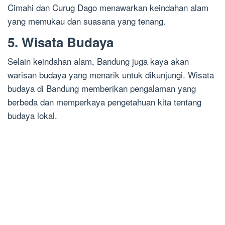
Cimahi dan Curug Dago menawarkan keindahan alam
yang memukau dan suasana yang tenang.
5. Wisata Budaya
Selain keindahan alam, Bandung juga kaya akan
warisan budaya yang menarik untuk dikunjungi. Wisata
budaya di Bandung memberikan pengalaman yang
berbeda dan memperkaya pengetahuan kita tentang
budaya lokal.