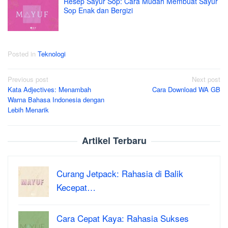
Resep Sayur Sop: Cara Mudah Membuat Sayur
Sop Enak dan Bergizi
Posted in
Teknologi
Post
Previous post
Next post
Kata Adjectives: Menambah
Cara Download WA GB
navigation
Warna Bahasa Indonesia dengan
Lebih Menarik
Artikel Terbaru
Curang Jetpack: Rahasia di Balik
Kecepat…
Cara Cepat Kaya: Rahasia Sukses