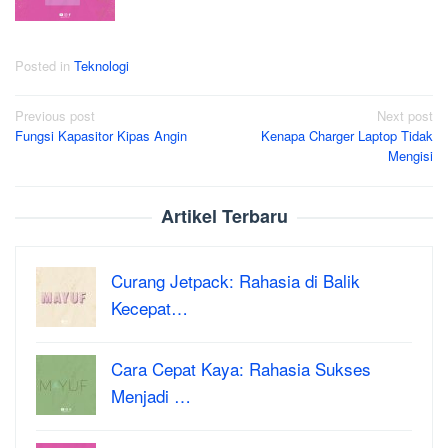
Posted in
Teknologi
Post
Previous post
Next post
Fungsi Kapasitor Kipas Angin
Kenapa Charger Laptop Tidak
navigation
Mengisi
Artikel Terbaru
Curang Jetpack: Rahasia di Balik
Kecepat…
Cara Cepat Kaya: Rahasia Sukses
Menjadi …