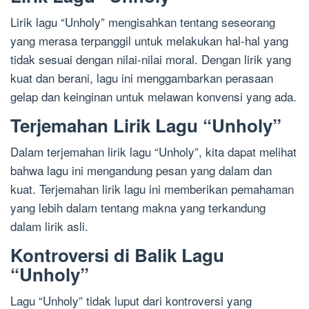
Lirik lagu “Unholy” mengisahkan tentang seseorang
yang merasa terpanggil untuk melakukan hal-hal yang
tidak sesuai dengan nilai-nilai moral. Dengan lirik yang
kuat dan berani, lagu ini menggambarkan perasaan
gelap dan keinginan untuk melawan konvensi yang ada.
Terjemahan Lirik Lagu “Unholy”
Dalam terjemahan lirik lagu “Unholy”, kita dapat melihat
bahwa lagu ini mengandung pesan yang dalam dan
kuat. Terjemahan lirik lagu ini memberikan pemahaman
yang lebih dalam tentang makna yang terkandung
dalam lirik asli.
Kontroversi di Balik Lagu
“Unholy”
Lagu “Unholy” tidak luput dari kontroversi yang