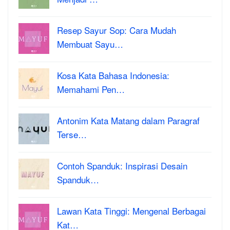
Resep Sayur Sop: Cara Mudah
Membuat Sayu…
Kosa Kata Bahasa Indonesia:
Memahami Pen…
Antonim Kata Matang dalam Paragraf
Terse…
Contoh Spanduk: Inspirasi Desain
Spanduk…
Lawan Kata Tinggi: Mengenal Berbagai
Kat…