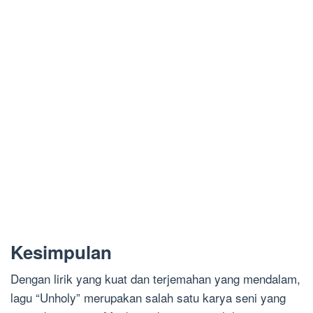
Kesimpulan
Dengan lirik yang kuat dan terjemahan yang mendalam,
lagu “Unholy” merupakan salah satu karya seni yang