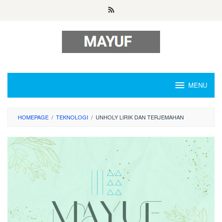
Skip
to
content
MENU
HOMEPAGE
/
TEKNOLOGI
/
UNHOLY LIRIK DAN TERJEMAHAN