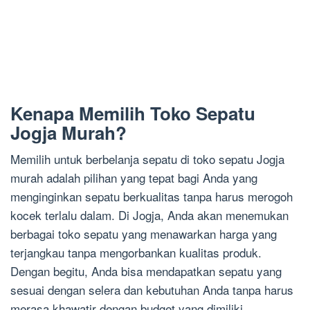
Kenapa Memilih Toko Sepatu
Jogja Murah?
Memilih untuk berbelanja sepatu di toko sepatu Jogja
murah adalah pilihan yang tepat bagi Anda yang
menginginkan sepatu berkualitas tanpa harus merogoh
kocek terlalu dalam. Di Jogja, Anda akan menemukan
berbagai toko sepatu yang menawarkan harga yang
terjangkau tanpa mengorbankan kualitas produk.
Dengan begitu, Anda bisa mendapatkan sepatu yang
sesuai dengan selera dan kebutuhan Anda tanpa harus
merasa khawatir dengan budget yang dimiliki.