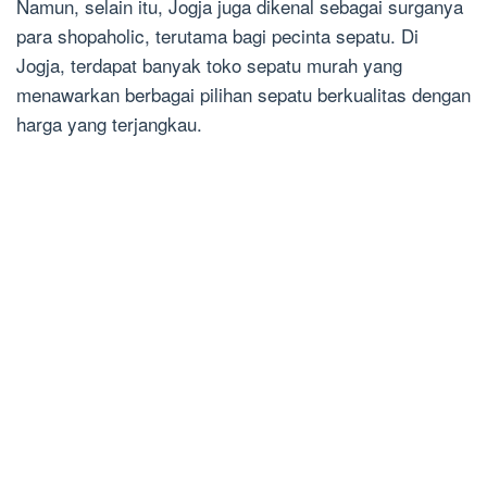
Namun, selain itu, Jogja juga dikenal sebagai surganya
para shopaholic, terutama bagi pecinta sepatu. Di
Jogja, terdapat banyak toko sepatu murah yang
menawarkan berbagai pilihan sepatu berkualitas dengan
harga yang terjangkau.