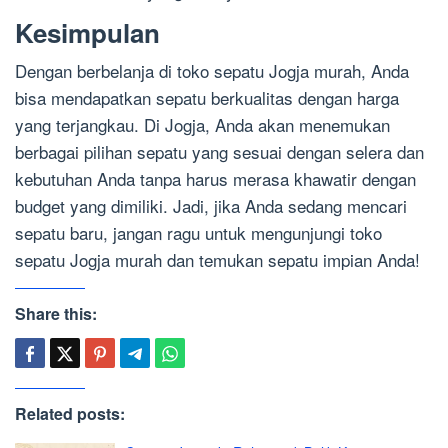
Kesimpulan
Dengan berbelanja di toko sepatu Jogja murah, Anda
bisa mendapatkan sepatu berkualitas dengan harga
yang terjangkau. Di Jogja, Anda akan menemukan
berbagai pilihan sepatu yang sesuai dengan selera dan
kebutuhan Anda tanpa harus merasa khawatir dengan
budget yang dimiliki. Jadi, jika Anda sedang mencari
sepatu baru, jangan ragu untuk mengunjungi toko
sepatu Jogja murah dan temukan sepatu impian Anda!
Share this:
Related posts: