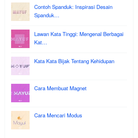
Contoh Spanduk: Inspirasi Desain
Spanduk…
Lawan Kata Tinggi: Mengenal Berbagai
Kat…
Kata Kata Bijak Tentang Kehidupan
Cara Membuat Magnet
Cara Mencari Modus