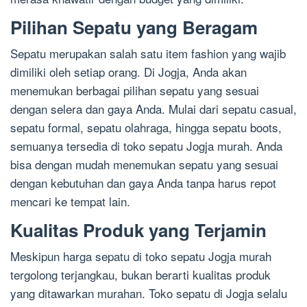
Pilihan Sepatu yang Beragam
Sepatu merupakan salah satu item fashion yang wajib
dimiliki oleh setiap orang. Di Jogja, Anda akan
menemukan berbagai pilihan sepatu yang sesuai
dengan selera dan gaya Anda. Mulai dari sepatu casual,
sepatu formal, sepatu olahraga, hingga sepatu boots,
semuanya tersedia di toko sepatu Jogja murah. Anda
bisa dengan mudah menemukan sepatu yang sesuai
dengan kebutuhan dan gaya Anda tanpa harus repot
mencari ke tempat lain.
Kualitas Produk yang Terjamin
Meskipun harga sepatu di toko sepatu Jogja murah
tergolong terjangkau, bukan berarti kualitas produk
yang ditawarkan murahan. Toko sepatu di Jogja selalu