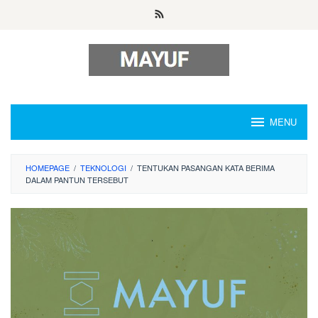
Skip
to
content
MENU
HOMEPAGE
/
TEKNOLOGI
/
TENTUKAN PASANGAN KATA BERIMA
DALAM PANTUN TERSEBUT