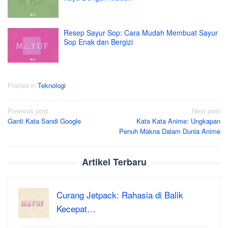
Resep Sayur Sop: Cara Mudah Membuat Sayur
Sop Enak dan Bergizi
Posted in
Teknologi
Post
Previous post
Next post
Ganti Kata Sandi Google
Kata Kata Anime: Ungkapan
navigation
Penuh Makna Dalam Dunia Anime
Artikel Terbaru
Curang Jetpack: Rahasia di Balik
Kecepat…